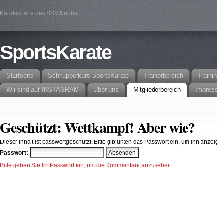
Karatesparte des SSV Nübbel
SportsKarate
Startseite
Schnupperkurs SportsKarate
Trainerbereich
Traini
Wir sind auf INSTAGRAM
Über uns
Mitgliederbereich
Impres
Geschützt: Wettkampf! Aber wie?
Dieser Inhalt ist passwortgeschützt. Bitte gib unten das Passwort ein, um ihn anze
Passwort:
Bitte geben Sie Ihr Passwort ein, um die Kommentare anzusehen