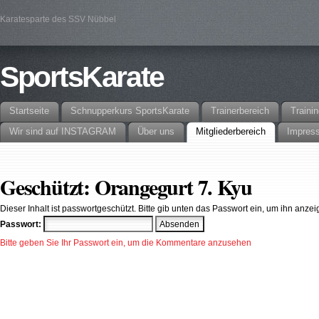
Karatesparte des SSV Nübbel
SportsKarate
Startseite
Schnupperkurs SportsKarate
Trainerbereich
Traini
Wir sind auf INSTAGRAM
Über uns
Mitgliederbereich
Impres
Geschützt: Orangegurt 7. Kyu
Dieser Inhalt ist passwortgeschützt. Bitte gib unten das Passwort ein, um ihn anze
Passwort:
Bitte geben Sie Ihr Passwort ein, um die Kommentare anzusehen