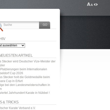
HIV
v
 NEUESTEN ARTIKEL
as Stecker wird Deutscher Vize-Meister der
üler
 Platzierungen beim Internationalen
seldorf Cup 2026
us Stecker holt die Goldmedaille beim
ara Cup in Erfurt
olge bei den Landesmeisterschaften in
m
viertel Jahrhundert Karate in Nübbel !
S & TRICKS
tscher Karate Verband e.V.