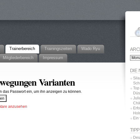
Trainerbereich
Trainingszeiten
Wado Ryu
ARC
Archi
Mitgliederbereich
Impressum
DIE
Bewegungen Varianten
Sil
Sch
Top
nten das Passwort ein, um ihn anzeigen zu können.
Düs
Juli
Chik
entare anzusehen
Erf
Hol
Ein 
TIPP
Deu