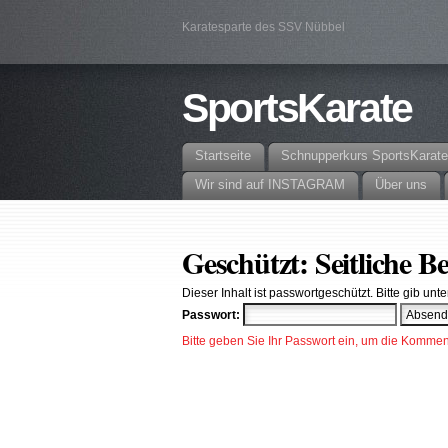
Karatesparte des SSV Nübbel
SportsKarate
Startseite
Schnupperkurs SportsKarate
Wir sind auf INSTAGRAM
Über uns
Geschützt: Seitliche 
Dieser Inhalt ist passwortgeschützt. Bitte gib u
Passwort:
Bitte geben Sie Ihr Passwort ein, um die Komm