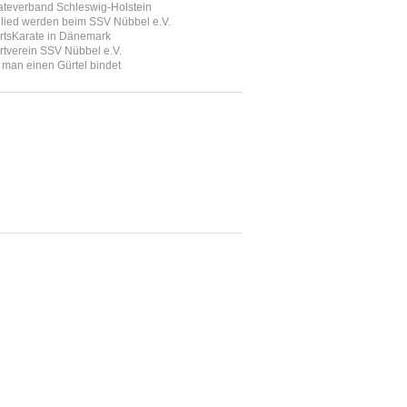
ateverband Schleswig-Holstein
glied werden beim SSV Nübbel e.V.
rtsKarate in Dänemark
rtverein SSV Nübbel e.V.
 man einen Gürtel bindet